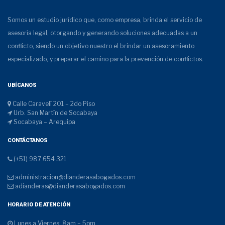
Somos un estudio jurídico que, como empresa, brinda el servicio de
asesoría legal, otorgando y generando soluciones adecuadas a un
conflicto, siendo un objetivo nuestro el brindar un asesoramiento
especializado, y preparar el camino para la prevención de conflictos.
UBÍCANOS
Calle Caravelí 201 – 2do Piso
Urb. San Martín de Socabaya
Socabaya – Arequipa
CONTÁCTANOS
(+51) 987 654 321
administracion@dianderasabogados.com
adianderas@dianderasabogados.com
HORARIO DE ATENCIÓN
Lunes a Viernes: 8am – 5pm